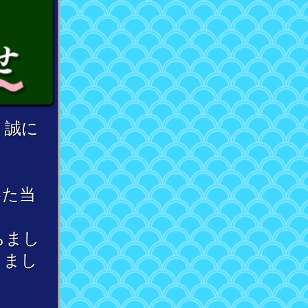
、誠に
いた当
もちまし
りまし