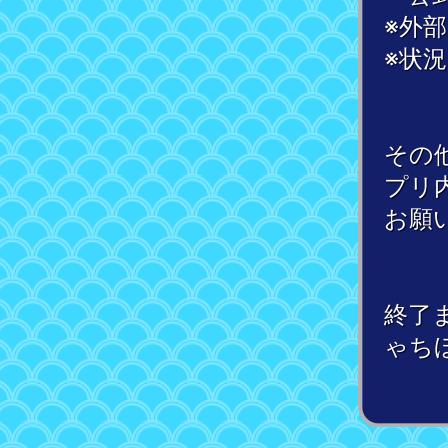
※外
※状
その
プリ
お願
終了
ゃち