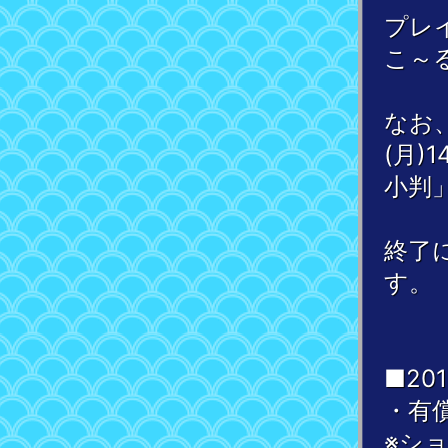
プレ
こ～
なお
(月)
小判
終了
す。
■20
・有
※シ