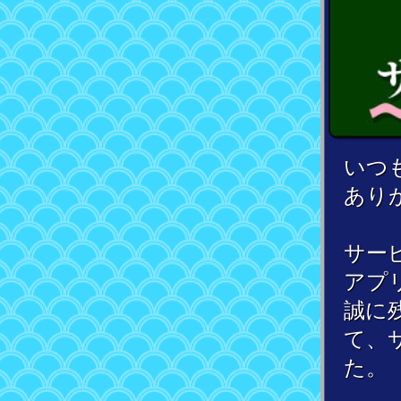
いつ
あり
サー
アプ
誠に残
て、
た。