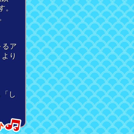
す。
。
～るア
」より
も「し