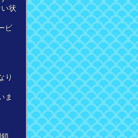
ない状
ービ
なり
いま
閉鎖