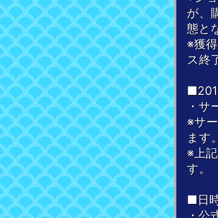
が、
態と
※獲
ス終
■201
・サ
※サ
ます
※上
す。
■日
・公