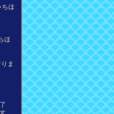
ゃちほ
ちほ
なりま
了
す